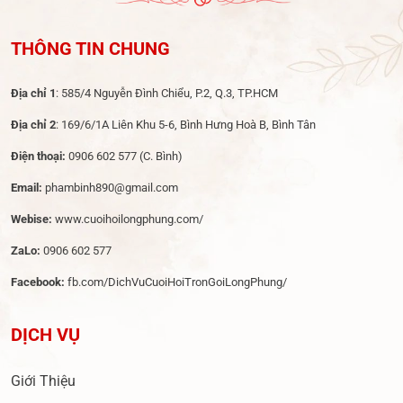
THÔNG TIN CHUNG
Địa chỉ 1
: 585/4 Nguyễn Đình Chiểu, P.2, Q.3, TP.HCM
Địa chỉ 2
: 169/6/1A Liên Khu 5-6, Bình Hưng Hoà B, Bình Tân
Điện thoại:
0906 602 577
(C. Bình)
Email:
phambinh890@gmail.com
Webise:
www.cuoihoilongphung.com/
ZaLo:
0906 602 577
Facebook:
fb.com/DichVuCuoiHoiTronGoiLongPhung/
DỊCH VỤ
Giới Thiệu