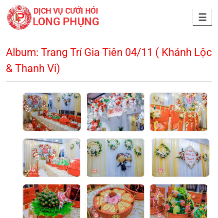
DỊCH VỤ CƯỚI HỎI
LONG PHỤNG
Album: Trang Trí Gia Tiên 04/11 ( Khánh Lộc
& Thanh Vi)