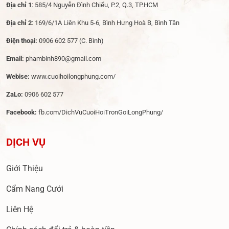
Địa chỉ 1
: 585/4 Nguyễn Đình Chiểu, P.2, Q.3, TP.HCM
Địa chỉ 2
: 169/6/1A Liên Khu 5-6, Bình Hưng Hoà B, Bình Tân
Điện thoại:
0906 602 577
(C. Bình)
Email:
phambinh890@gmail.com
Webise:
www.cuoihoilongphung.com/
ZaLo:
0906 602 577
Facebook:
fb.com/DichVuCuoiHoiTronGoiLongPhung/
DỊCH VỤ
Giới Thiệu
Cẩm Nang Cưới
Liên Hệ