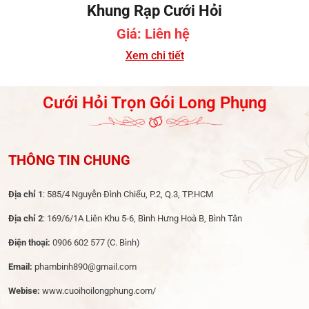
Khung Rạp Cưới Hỏi
Giá: Liên hệ
Xem chi tiết
Cưới Hỏi Trọn Gói Long Phụng
THÔNG TIN CHUNG
Địa chỉ 1
: 585/4 Nguyễn Đình Chiểu, P.2, Q.3, TP.HCM
Địa chỉ 2
: 169/6/1A Liên Khu 5-6, Bình Hưng Hoà B, Bình Tân
Điện thoại:
0906 602 577
(C. Bình)
Email:
phambinh890@gmail.com
Webise:
www.cuoihoilongphung.com/