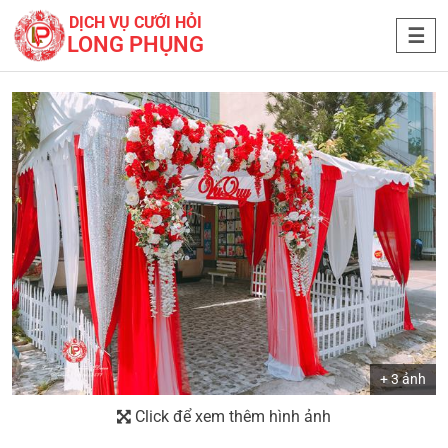
DỊCH VỤ CƯỚI HỎI
LONG PHỤNG
+ 3 ảnh
Click để xem thêm hình ảnh