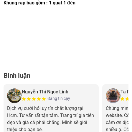
Khung rạp bao gồm : 1 quạt 1 đèn
Bình luận
Nguyễn Thị Ngọc Linh
Tạ P
Đáng tin cậy
Dịch vụ cưới hỏi uy tín chất lượng tại
Chúng mình 
Hcm. Tư vấn rất tận tâm. Trang trí gia tiên
website. Cô 
đẹp và giá cả phải chăng. Mình sẽ giới
cảm ơn dịch
thiệu cho bạn bè.
nhiều ạ. Cổn