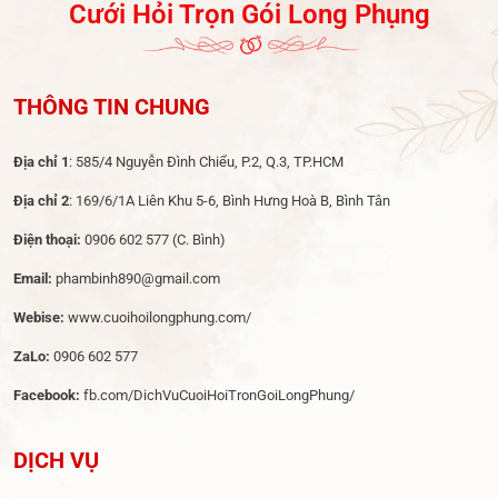
Cưới Hỏi Trọn Gói Long Phụng
THÔNG TIN CHUNG
Địa chỉ 1
: 585/4 Nguyễn Đình Chiểu, P.2, Q.3, TP.HCM
Địa chỉ 2
: 169/6/1A Liên Khu 5-6, Bình Hưng Hoà B, Bình Tân
Điện thoại:
0906 602 577
(C. Bình)
Email:
phambinh890@gmail.com
Webise:
www.cuoihoilongphung.com/
ZaLo:
0906 602 577
Facebook:
fb.com/DichVuCuoiHoiTronGoiLongPhung/
DỊCH VỤ