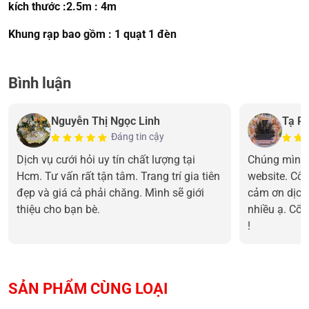
kích thước :2.5m : 4m
Khung rạp bao gồm : 1 quạt 1 đèn
Bình luận
Nguyễn Thị Ngọc Linh
Tạ P
Đáng tin cậy
Dịch vụ cưới hỏi uy tín chất lượng tại
Chúng mình 
Hcm. Tư vấn rất tận tâm. Trang trí gia tiên
website. Cô 
đẹp và giá cả phải chăng. Mình sẽ giới
cảm ơn dịch
thiệu cho bạn bè.
nhiều ạ. Cổn
!
SẢN PHẨM CÙNG LOẠI