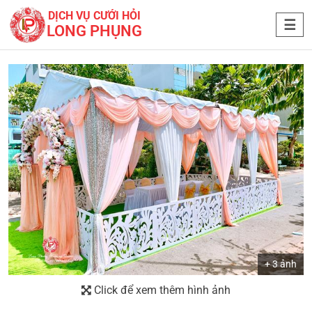
DỊCH VỤ CƯỚI HỎI
LONG PHỤNG
+ 3 ảnh
Click để xem thêm hình ảnh