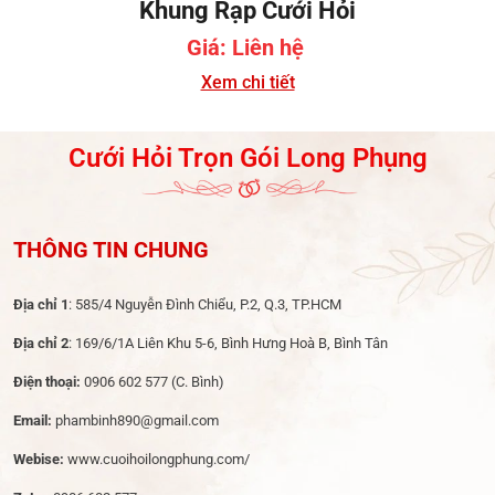
Khung Rạp Cưới Hỏi
Giá: Liên hệ
Xem chi tiết
Cưới Hỏi Trọn Gói Long Phụng
THÔNG TIN CHUNG
Địa chỉ 1
: 585/4 Nguyễn Đình Chiểu, P.2, Q.3, TP.HCM
Địa chỉ 2
: 169/6/1A Liên Khu 5-6, Bình Hưng Hoà B, Bình Tân
Điện thoại:
0906 602 577
(C. Bình)
Email:
phambinh890@gmail.com
Webise:
www.cuoihoilongphung.com/