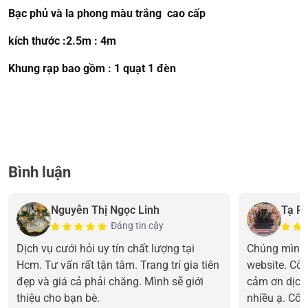
Bạc phủ và la phong màu trắng cao cấp
kích thước :2.5m : 4m
Khung rạp bao gồm : 1 quạt 1 đèn
Bình luận
Nguyễn Thị Ngọc Linh
Tạ P
Đáng tin cậy
Dịch vụ cưới hỏi uy tín chất lượng tại
Chúng mình 
Hcm. Tư vấn rất tận tâm. Trang trí gia tiên
website. Cô 
đẹp và giá cả phải chăng. Mình sẽ giới
cảm ơn dịch
thiệu cho bạn bè.
nhiều ạ. Cổn