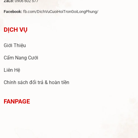
ZaLo:
0906 602 577
Facebook:
fb.com/DichVuCuoiHoiTronGoiLongPhung/
DỊCH VỤ
Giới Thiệu
Cẩm Nang Cưới
Liên Hệ
Chính sách đổi trả & hoàn tiền
FANPAGE