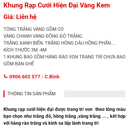
Khung Rạp Cưới Hiện Đại Vàng Kem
Giá: Liên hệ
TÔNG TRẮNG VÀNG GỒM CÓ
VÀNG CHANH VÀNG ĐỒNG ĐỎ TRẮNG.
TRẮNG XANH BIỂN. TRẮNG HÔNG DÂU.HỒNG PHẤN....
KÍCH THƯỚC 3M -4M
1 KHUNG BAO GỒM HÀNG RÀO VON TRANG TRÍ CHƯA BAO
GỒM BÀN GHẾ
0906 602 577
- C.Bình
THÔNG TIN SẢN PHẨM
Khung rạp cưới hiện đại được trang trí von theo tông màu
bạn chọn như trắng đỏ, hồng trắng ,vàng trắng ... , kết hợp
với hàng rào trắng và kinh sa lấp lánh trang trí