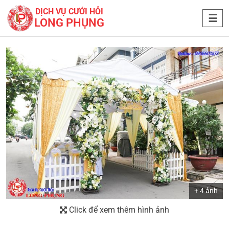
DỊCH VỤ CƯỚI HỎI
LONG PHỤNG
+ 4 ảnh
Click để xem thêm hình ảnh