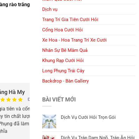
hàng rào trắng
Dịch vụ
Trang Trí Gia Tiên Cưới Hỏi
Cổng Hoa Cưới Hỏi
Xe Hoa - Hoa Trang Trí Xe Cưới
Nhân Sự Bê Mâm Quả
Khung Rạp Cưới Hỏi
Long Phụng Trái Cây
Backdrop - Bàn Gallery
ặng Hà My
Nguyễn
BÀI VIẾT MỚI
Đáng tin cậy
 gia tiên và cổng hoa cưới đẹp, dịch vụ
Cổng hoa kết đẹp
uy tín chất lượng. Tư vấn nhiệt tình. Cảm
mình lựa chọn. T
Dịch Vụ Cưới Hỏi Trọn Gói
Phụng đã làm nên ngày vui 2 đứa mình
hỏi uy tín tại H
ghĩa
Dịch Vụ Tráp Dạm Ngõ, Tráp Ăn Hỏi