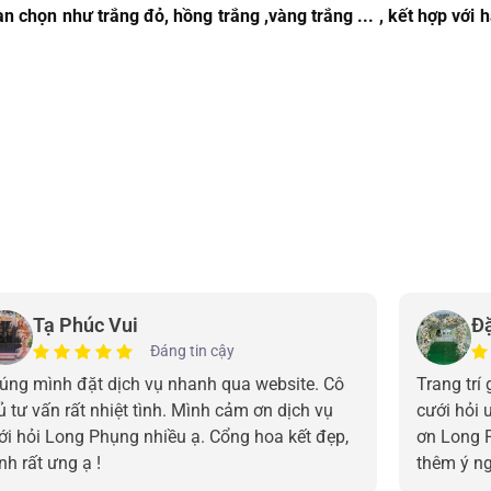
 chọn như trắng đỏ, hồng trắng ,vàng trắng ... , kết hợp với 
Tạ Phúc Vui
Đ
Đáng tin cậy
úng mình đặt dịch vụ nhanh qua website. Cô
Trang trí
ủ tư vấn rất nhiệt tình. Mình cảm ơn dịch vụ
cưới hỏi 
ới hỏi Long Phụng nhiều ạ. Cổng hoa kết đẹp,
ơn Long 
nh rất ưng ạ !
thêm ý n