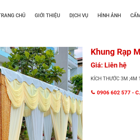
TRANG CHỦ
GIỚI THIỆU
DỊCH VỤ
HÌNH ẢNH
CẨM
Khung Rạp 
Giá: Liên hệ
KÍCH THƯỚC 3M ;4M 
0906 602 577
- C