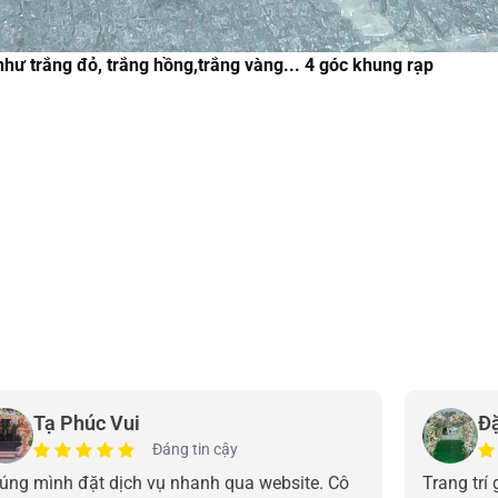
hư trắng đỏ, trắng hồng,trắng vàng... 4 góc khung rạp
Tạ Phúc Vui
Đ
Đáng tin cậy
úng mình đặt dịch vụ nhanh qua website. Cô
Trang trí