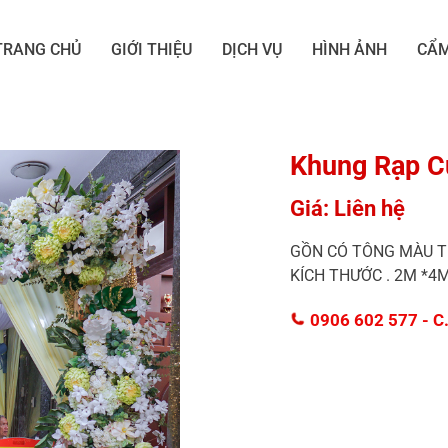
TRANG CHỦ
GIỚI THIỆU
DỊCH VỤ
HÌNH ẢNH
CẨM
Khung Rạp C
Giá: Liên hệ
GỒN CÓ TÔNG MÀU T
KÍCH THƯỚC . 2M *4M
0906 602 577
- C