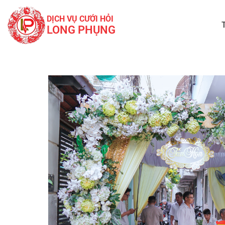
DỊCH VỤ CƯỚI HỎI
LONG PHỤNG