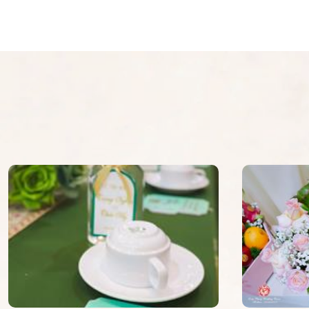
và hỗ trợ rất nhiệt tình giúp mình có 1 ngày
không có thiếu sót gì trong ngày trọng đại.
Hôm nay là tròn 1 tháng ngày cưới ngồi xem
cứ ngỡ mới ngày hôm qua, 1 ngày cưới trọn
Vợ chồng e cám ơn chị Bình rất nhiều!!!!