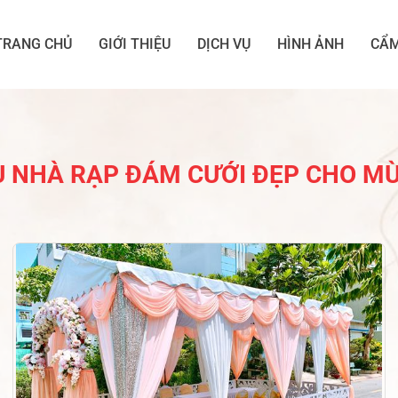
TRANG CHỦ
GIỚI THIỆU
DỊCH VỤ
HÌNH ẢNH
CẨM
 NHÀ RẠP ĐÁM CƯỚI ĐẸP CHO MÙ