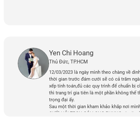
Yen Chi Hoang
Thủ Đức, TP.HCM
12/03/2023 là ngày mình theo chàng về din
thời gian trước đám cưới sẽ có cả trăm ngà
xếp tính toán,đủ các quy trình để chuẩn bị
thì trang trí gia tiên là một phần không thể 
trọng đại ấy.
Sau một thời gian kham khảo khắp nơi mình
CƯỚI HỎI TRỌN GÓI LONG PHỤNG và gặp đư
vấn về các gói trang trí,cách bày trí cho phù
nhà cũng như mong muốn của mình và gia đ
nghiệm lâu năm làm trang trí cưới hỏi nên 