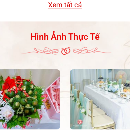
 cưới trọn vẹn
Xem tất cả
 lại hình cưới mà
 vẹn đúng nghĩa.
Hình Ảnh Thực Tế