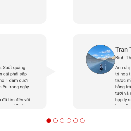
Tran 
Bình T
h. Suốt quãng
Anh chị 
n cái phải sắp
trí hoa 
 cho 1 đám cưới
trước m
thiếu trong ngày
bằng tr
tươi và 
 đã tìm đến với
hợp lý 
ợc chị Bình tư
bạn sắp
 hợp với diện tích
ình. Với kinh
chị đã hướng dẫn