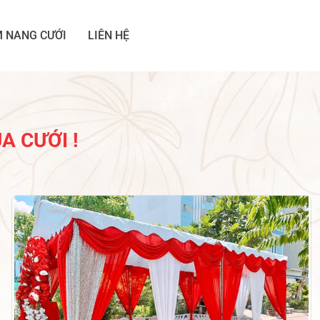
 NANG CƯỚI
LIÊN HỆ
A CƯỚI !