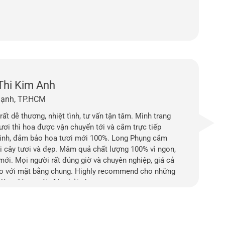
Thi Kim Anh
hạnh, TP.HCM
rất dễ thương, nhiệt tình, tư vấn tận tâm. Mình trang
tươi thì hoa được vận chuyển tới và cắm trực tiếp
ình, đảm bảo hoa tươi mới 100%. Long Phụng cắm
ái cây tươi và đẹp. Mâm quả chất lượng 100% vì ngon,
mới. Mọi người rất đúng giờ và chuyên nghiệp, giá cả
so với mặt bằng chung. Highly recommend cho những
 làm đám cưới, đám hỏi nha.